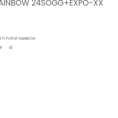
L.RAINBOW 24SOGG+EXPO-XX
ETTI POPUP RAINBOW