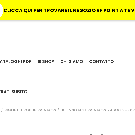
CLICCA QUI PER TROVARE IL NEGOZIO RF POINT A TE 
ATALOGHI PDF
SHOP
CHI SIAMO
CONTATTO
TRATI SUBITO
BIGLIETTI POPUP RAINBOW
KIT 240 BIGL.RAINBOW 24SOGG+EX